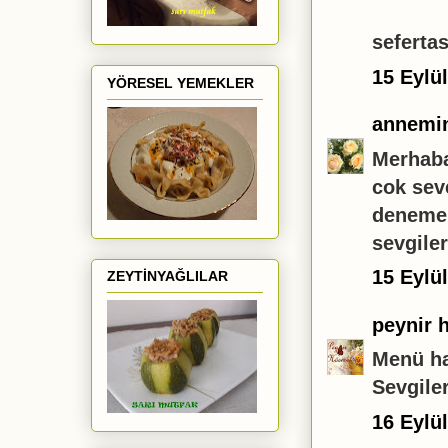
seferta
15 Eylü
YÖRESEL YEMEKLER
annemin
Merhaba
cok sev
denemek
sevgiler
15 Eylü
ZEYTİNYAĞLILAR
peynir 
Menü ha
Sevgiler
16 Eylü