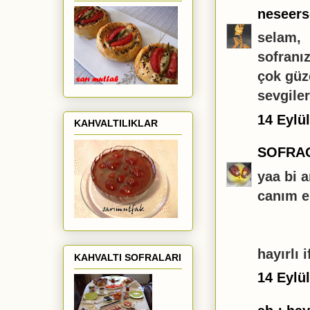
neseer
selam,
sofranı
çok güze
sevgile
14 Eylü
KAHVALTILIKLAR
SOFRA
yaa bi a
canım el
hayırlı 
KAHVALTI SOFRALARI
14 Eylü