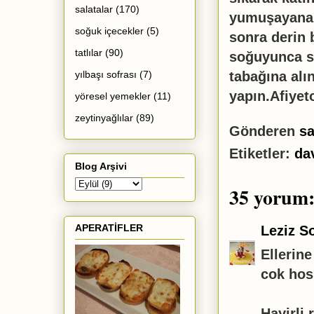
salatalar
(170)
yumuşayana 
soğuk içecekler
(5)
sonra derin 
tatlılar
(90)
soğuyunca sü
tabağına alın
yılbaşı sofrası
(7)
yapın.Afiyet
yöresel yemekler
(11)
zeytinyağlılar
(89)
Gönderen
sa
Etiketler:
da
Blog Arşivi
35 yorum
APERATİFLER
Leziz So
Ellerin
cok hos,
Hayirli 