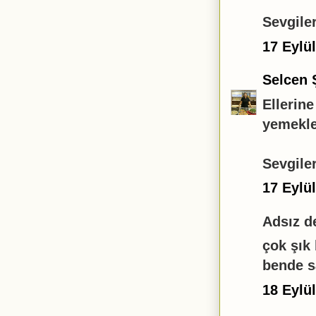
Sevgiler
17 Eylü
Selcen 
Ellerin
yemekle
Sevgiler
17 Eylü
Adsız de
çok şık
bende sa
18 Eylü