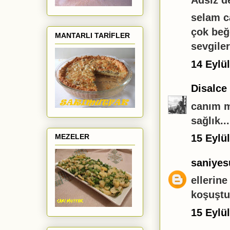
selam c
çok beğ
MANTARLI TARİFLER
sevgile
14 Eylü
Disalce
canım m
sağlık...
15 Eylü
MEZELER
saniyes
ellerine
koşuştu
15 Eylü