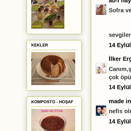
ab-ı hay
Sofra v
sevgiler
14 Eylü
KEKLER
İlker Er
Canım,ş
çok öpü
14 Eylü
made in
KOMPOSTO - HOŞAF
nefis o
14 Eylü