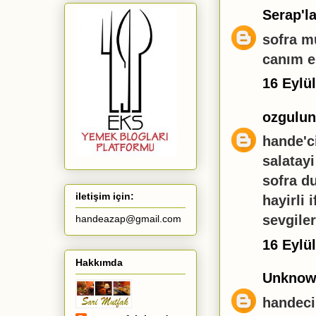
Serap'la
sofra m
canım e
16 Eylü
ozgulunt
hande'c
salatay
sofra d
iletişim için:
hayirli i
sevgile
handeazap@gmail.com
16 Eylü
Hakkımda
Unkno
handeci