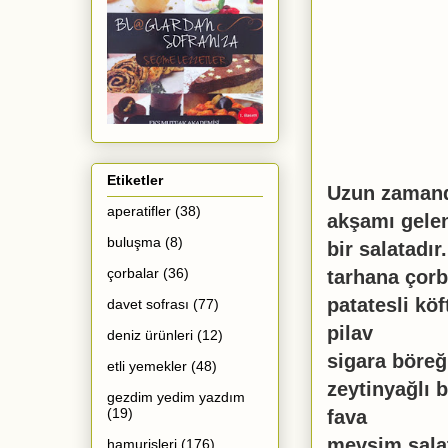
Etiketler
Uzun zamand
aperatifler
(38)
akşamı gelen
buluşma
(8)
bir salatadı
çorbalar
(36)
tarhana çorb
patatesli köf
davet sofrası
(77)
pilav
deniz ürünleri
(12)
sigara böreğ
etli yemekler
(48)
zeytinyağlı 
gezdim yedim yazdım
(19)
fava
mevsim sala
hamurişleri
(176)