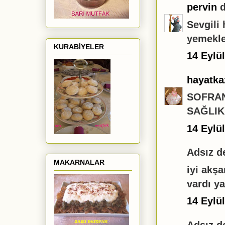
pervin
d
Sevgili
yemekle
KURABİYELER
14 Eylü
hayatk
SOFRAN
SAĞLIK
14 Eylü
Adsız de
MAKARNALAR
iyi akş
vardı ya
14 Eylü
Adsız de