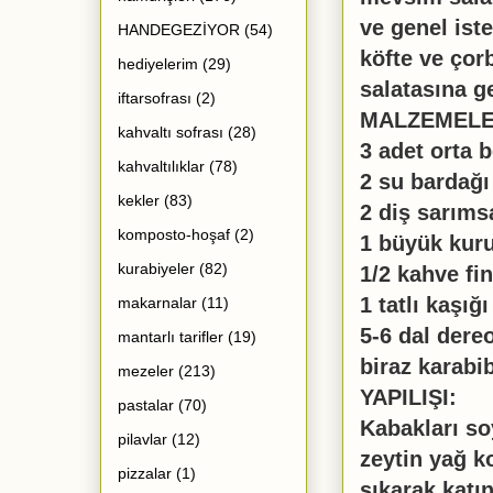
ve genel ist
HANDEGEZİYOR
(54)
köfte ve çor
hediyelerim
(29)
salatasına g
iftarsofrası
(2)
MALZEMELE
kahvaltı sofrası
(28)
3 adet orta 
kahvaltılıklar
(78)
2 su bardağ
kekler
(83)
2 diş sarıms
komposto-hoşaf
(2)
1 büyük kur
kurabiyeler
(82)
1/2 kahve fi
1 tatlı kaşığı
makarnalar
(11)
5-6 dal dere
mantarlı tarifler
(19)
biraz karabi
mezeler
(213)
YAPILIŞI:
pastalar
(70)
Kabakları so
pilavlar
(12)
zeytin yağ k
pizzalar
(1)
sıkarak katı