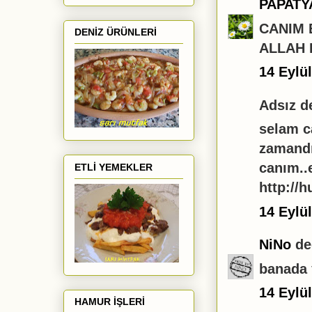
PAPATY
CANIM 
DENİZ ÜRÜNLERİ
ALLAH 
14 Eylü
Adsız de
selam c
zamandı
canım..e
ETLİ YEMEKLER
http://h
14 Eylü
NiNo
ded
banada 
14 Eylü
HAMUR İŞLERİ