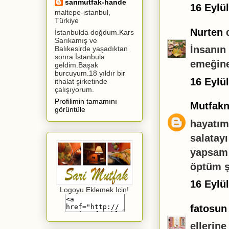
sarımutfak-hande
16 Eylü
maltepe-istanbul,
Türkiye
Nurten
d
İstanbulda doğdum.Kars
Sarıkamış ve
İnsanın
Balıkesirde yaşadıktan
sonra İstanbula
emeğine 
geldim.Başak
burcuyum.18 yıldır bir
16 Eylü
ithalat şirketinde
çalışıyorum.
Profilimin tamamını
Mutfakn
görüntüle
hayatım
salatay
yapsam 
öptüm ş
16 Eylü
Logoyu Eklemek Icin!
fatosun
ellerine