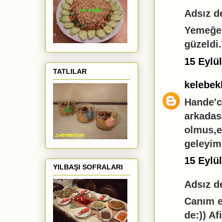
Adsız de
Yemeğe 
güzeldi.
15 Eylü
TATLILAR
kelebek
Hande'c
arkadas
olmus,e
geleyim
15 Eylü
YILBAŞI SOFRALARI
Adsız de
Canım e
de:)) Af