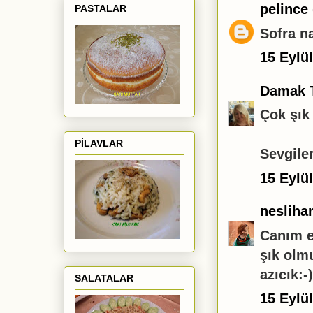
pelince
PASTALAR
Sofra na
15 Eylü
Damak 
Çok şık 
PİLAVLAR
Sevgiler
15 Eylü
nesliha
Canım e
şık olm
azıcık:-
SALATALAR
15 Eylü