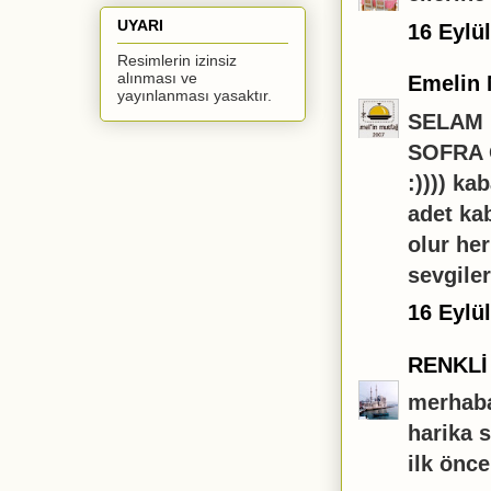
UYARI
16 Eylü
Resimlerin izinsiz
alınması ve
Emelin 
yayınlanması yasaktır.
SELAM 
SOFRA 
:)))) ka
adet ka
olur he
sevgile
16 Eylü
RENKLİ
merhab
harika s
ilk önce