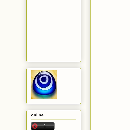
onlıne