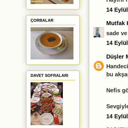
14 Eylü
ÇORBALAR
Mutfak 
sade ve 
14 Eylü
Düşler 
Handeci
bu akşa
DAVET SOFRALARI
Nefis gö
Sevgiyl
14 Eylü